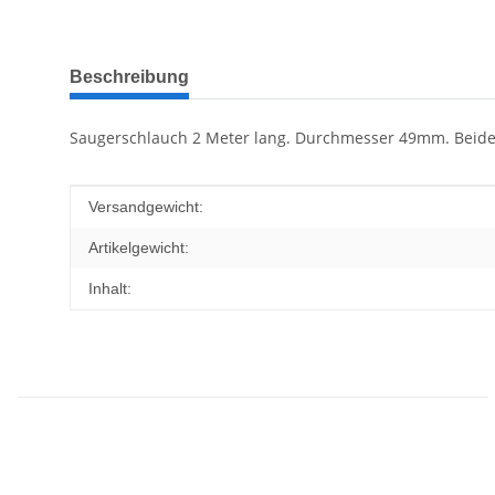
weitere Registerkarten anzeigen
Beschreibung
Saugerschlauch 2 Meter lang. Durchmesser 49mm. Beide
Produkteigenschaft
Wert
Versandgewicht:
Artikelgewicht:
Inhalt: