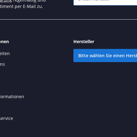
timent per E-Mail zu.
Newsletter Abonnieren
onen
Hersteller
eiten
Bitte wählen Sie einen Herst
uns
formationen
r
ervice