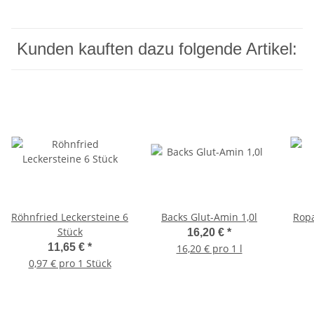
Kunden kauften dazu folgende Artikel:
Röhnfried Leckersteine 6
Backs Glut-Amin 1,0l
Ropa
Stück
16,20 €
*
11,65 €
*
16,20 € pro 1 l
0,97 € pro 1 Stück