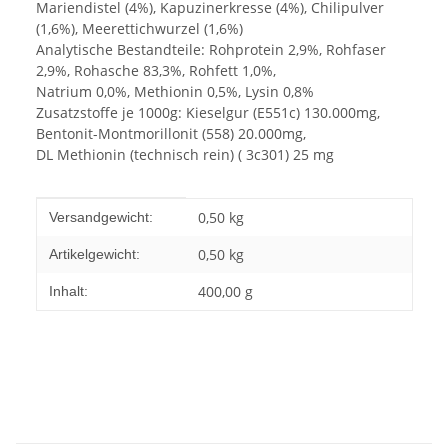
Mariendistel (4%), Kapuzinerkresse (4%), Chilipulver
(1,6%), Meerettichwurzel (1,6%)
Analytische Bestandteile: Rohprotein 2,9%, Rohfaser
2,9%, Rohasche 83,3%, Rohfett 1,0%,
Natrium 0,0%, Methionin 0,5%, Lysin 0,8%
Zusatzstoffe je 1000g: Kieselgur (E551c) 130.000mg,
Bentonit-Montmorillonit (558) 20.000mg,
DL Methionin (technisch rein) ( 3c301) 25 mg
Produkteigenschaft
Wert
0,50 kg
Versandgewicht:
0,50
kg
Artikelgewicht:
400,00 g
Inhalt: