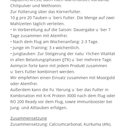
Chilipulver und Methionin.
Zur Fütterung über das Körnerfutter.
10 g pro 20 Tauben u¨bers Futter. Die Menge auf zwei
Mahlzeiten täglich verteilen.
• In Vorbereitung auf die Saison: Dauergabe u¨ber 7
Tage zusammen mit Atemfrei.
• Nach dem Flug am Wochenanfang: 2-3 Tage.
• Junge im Training: 3 x wöchentlich.
• Jungtauben: Zur Steigerung der natu¨rlichen Vitalität
in allen Belastungsphasen (JTK) u¨ber mehrere Tage.
Avimycin forte kann mit jedem Produkt zusammen
u¨bers Futter kombiniert werden.
Wir empfehlen einen Einsatz zusammen mit Moorgold
oder Atemfrei.
Außerdem kann die Fu¨tterung u¨ber das Futter in
Kombination mit K+K Protein 3000 nach dem Flug oder
RO 200 Ready vor dem Flug, sowie Immunbooster bei
Jung- und Alttauben erfolgen.
Zusammensetzung
Zusammensetzung: Calciumcarbonat, Kurkuma (4%),