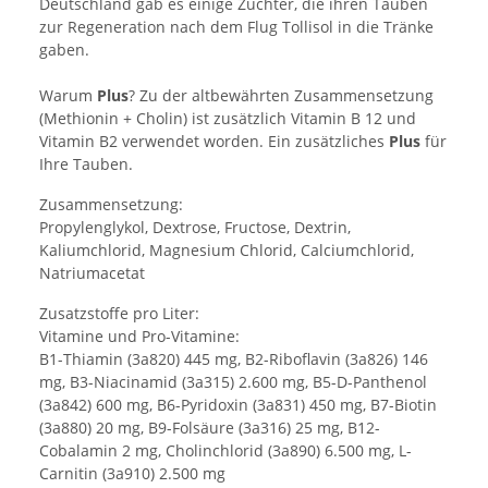
Deutschland gab es einige Züchter, die ihren Tauben
zur Regeneration nach dem Flug Tollisol
in die Tränke
gaben.
Warum
Plus
? Zu der altbewährten Zusammensetzung
(Methionin + Cholin) ist zusätzlich Vitamin B 12 und
Vitamin B2 verwendet worden. Ein zusätzliches
Plus
für
Ihre Tauben.
Zusammensetzung:
Propylenglykol, Dextrose, Fructose, Dextrin,
Kaliumchlorid, Magnesium
Chlorid, Calciumchlorid,
Natriumacetat
Zusatzstoffe pro Liter:
Vitamine und Pro-Vitamine:
B1-Thiamin (3a820) 445 mg, B2-Riboflavin
(3a826) 146
mg, B3-Niacinamid (3a315) 2.600 mg, B5-D-Panthenol
(3a842)
600 mg, B6-Pyridoxin (3a831) 450 mg, B7-Biotin
(3a880) 20 mg, B9-Folsäure
(3a316) 25 mg, B12-
Cobalamin 2 mg, Cholinchlorid (3a890) 6.500 mg,
L-
Carnitin (3a910) 2.500 mg