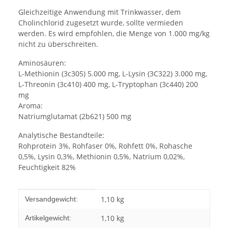
Gleichzeitige Anwendung mit Trinkwasser, dem
Cholinchlorid zugesetzt wurde,
sollte vermieden
werden.
Es wird empfohlen, die Menge von 1.000 mg/kg
nicht zu überschreiten.
Aminosäuren:
L-Methionin (3c305) 5.000 mg, L-Lysin (3C322) 3.000 mg,
L-Threonin (3c410) 400 mg, L-Tryptophan (3c440) 200
mg
Aroma:
Natriumglutamat (2b621) 500 mg
Analytische Bestandteile:
Rohprotein 3%, Rohfaser 0%, Rohfett 0%, Rohasche
0,5%, Lysin 0,3%,
Methionin 0,5%, Natrium 0,02%,
Feuchtigkeit 82%
Produkteigenschaft
Wert
1,10 kg
Versandgewicht:
1,10
kg
Artikelgewicht: