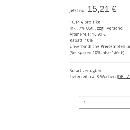
15,21 €
jetzt nur
10,14 € pro 1 kg
inkl. 7% USt. , zzgl.
Versand
Alter Preis: 16,90 €
Rabatt:
10%
Unverbindliche Preisempfehlun
(Sie sparen
10%
, also
1,69 €
)
Sofort verfügbar
Lieferzeit:
ca. 3 Wochen
(DE - 