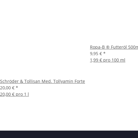
Ropa-B ® Futteröl 500
9,95 €
*
1,99 € pro 100 ml
Schröder & Tollisan Med. Tollyamin Forte
20,00 €
*
20,00 € pro 1 l