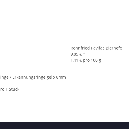
Röhnfried Pavifac Bierhefe
9,85 €
*
1,41 € pro 100 g
ringe / Erkennungsringe gelb 8mm
pro 1 Stück