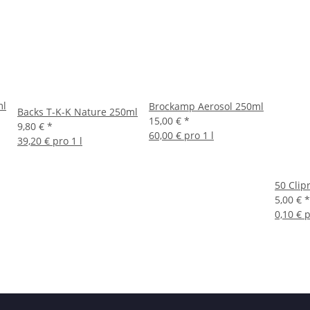
ml
Brockamp Aerosol 250ml
Backs T-K-K Nature 250ml
15,00 €
*
9,80 €
*
60,00 € pro 1 l
39,20 € pro 1 l
50 Clip
5,00 €
*
0,10 € 