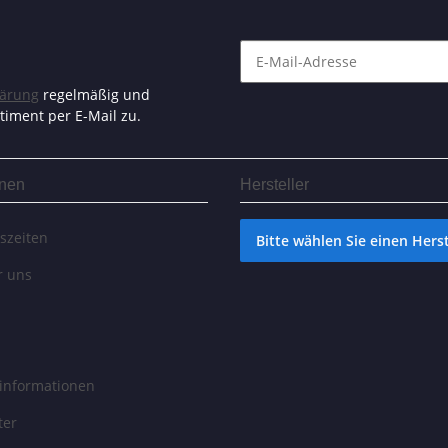
lärung
regelmäßig und
timent per E-Mail zu.
onen
Hersteller
szeiten
Bitte wählen Sie einen Herst
r uns
informationen
ter