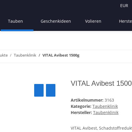
EUR
Tauben
Geschenkideen
Volieren
Herste
ukte
Taubenklinik
VITAL Avibest 1500g
VITAL Avibest 150
Artikelnummer:
3163
Kategorie:
Taubenklinik
Hersteller:
Taubenklinik
VITAL Avibest, Schadstoffreduk