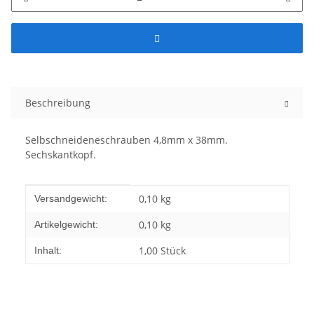
Beschreibung
Selbschneideneschrauben 4,8mm x 38mm.
Sechskantkopf.
Produkteigenschaft
Wert
0,10 kg
Versandgewicht:
0,10
kg
Artikelgewicht:
1,00 Stück
Inhalt: